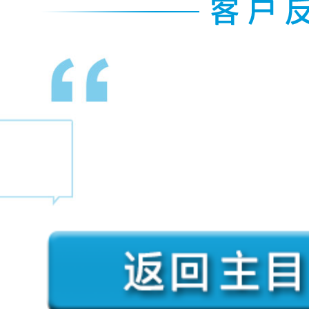
，出差带
惠普笔记本电脑外观好看
亮，对提
务方面也是几家中最有
。
的。
市BD部门
——综合行